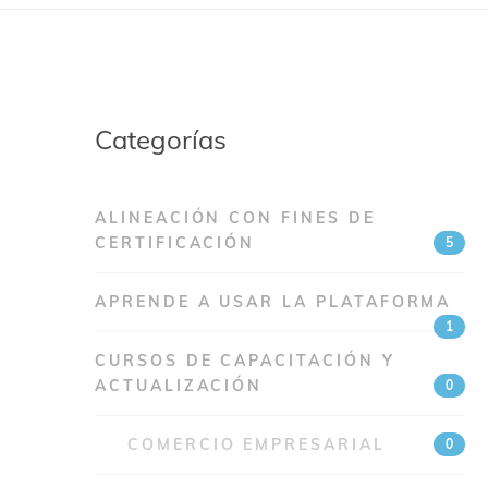
Categorías
RSOS DE
ALINEACIÓN CON FINES DE
RMACIÓN CON
EVALUACIONES CON
CERTIFICACIÓN
5
NES DE
FINES DE
RTIFICACIÓN
CERTIFICACIÓN
APRENDE A USAR LA PLATAFORMA
RSOS
8 CURSOS
1
CURSOS DE CAPACITACIÓN Y
ACTUALIZACIÓN
0
COMERCIO EMPRESARIAL
0