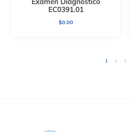
Examen Diagnóstico
EC0391.01
$
0.00
1
2
3