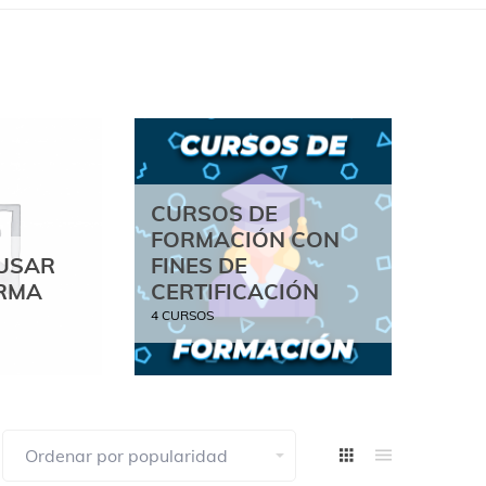
CURSOS DE
FORMACIÓN CON
EVA
USAR
FINES DE
FIN
ORMA
CERTIFICACIÓN
CER
4 CURSOS
8 CUR